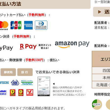
※一部対
ジットカード払い（
手数料無料
）：
配送業者
通常配送
ン決済 （
手数料無料
）：
配送料金
払い・郵便振替（
手数料330円
）：後払い
時間帯指
別にハガキタイプの振込用紙が郵送されます。