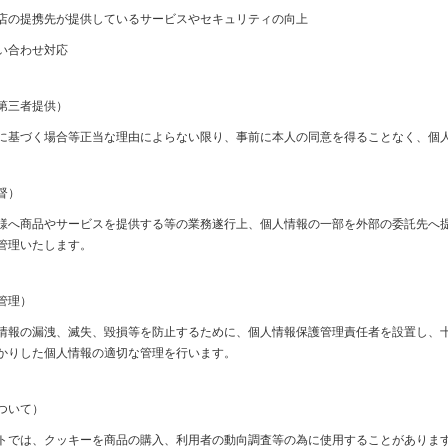
店の提携先が提供しているサービスやセキュリティの向上
い合わせ対応
第三者提供）
に基づく場合等正当な理由によらない限り、事前に本人の同意を得ることなく、個
督）
様へ商品やサービスを提供する等の業務遂行上、個人情報の一部を外部の委託先へ
管理いたします。
管理）
情報の漏洩、滅失、毀損等を防止するために、個人情報保護管理責任者を設置し、
かりした個人情報の適切な管理を行います。
ついて）
トでは、クッキーを商品の購入、利用者の動向調査等の為に使用することがありま