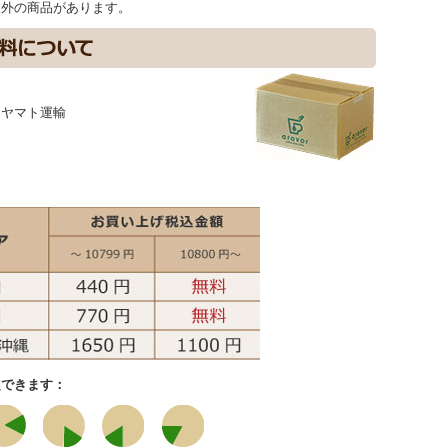
象外の商品があります。
：
：ヤマト運輸
：
定できます：