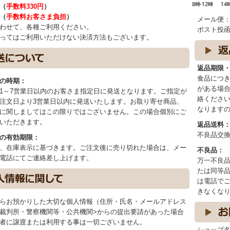
（
手数料330円
）
（
手数料お客さま負担
）
メール便
わせて、各種ご利用ください。
ポスト投
ってはご利用いただけない決済方法もございます。
返品期限
食品につき
の時期：
がある場合
1～7営業日以内のお客さま指定日に発送となります。ご指定が
絡ください
注文日より3営業日以内に発送いたします。お取り寄せ商品、
なります
に関しましてはこの限りではございません。この場合個別にご
いただきます。
返品送料
不良品交
の有効期限：
、在庫表示に基づきます。ご注文後に売り切れた場合は、メー
不良品：
電話にてご連絡差し上げます。
万一不良
たは同等
は電話で
きなくな
らお預かりした大切な個人情報（住所・氏名・メールアドレス
裁判所・警察機関等・公共機関>からの提出要請があった場合
者に譲渡または利用する事は一切ございません。
ショップ