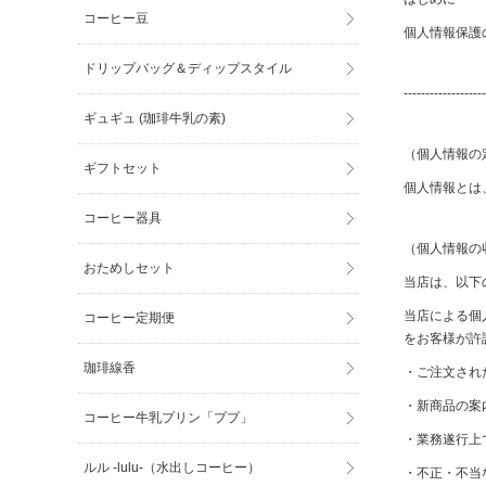
コーヒー豆
個人情報保護
ドリップバッグ＆ディップスタイル
-------------------
ギュギュ (珈琲牛乳の素)
（個人情報の
ギフトセット
個人情報とは
コーヒー器具
（個人情報の
おためしセット
当店は、以下
当店による個
コーヒー定期便
をお客様が許
珈琲線香
・ご注文され
・新商品の案
コーヒー牛乳プリン「ププ」
・業務遂行上
ルル -lulu-（水出しコーヒー）
・不正・不当