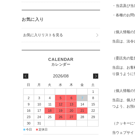
・当店及び当
・各種のお問
お気に入り
（個人情報の
お気に入りリストを見る
当店は、法令
（委託先の監
当店は、お客
り扱うように
2026/08
日
月
火
水
木
金
土
（個人情報の
1
2
3
4
5
6
7
8
当店は、個人
9
10
11
12
13
14
15
つよう、お預
16
17
18
19
20
21
22
23
24
25
26
27
28
29
（クッキーに
30
31
■
■
今日
定休日
当ウェブサイ