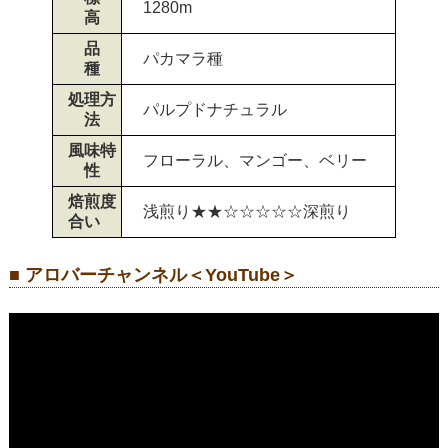
1280m
高
品
パカマラ種
種
処理方
パルプドナチュラル
法
風味特
フローラル、マンゴー、ベリー
性
焙煎度
浅煎り★★☆☆☆☆☆深煎り
合い
■ アロバーチャンネル＜YouTube＞