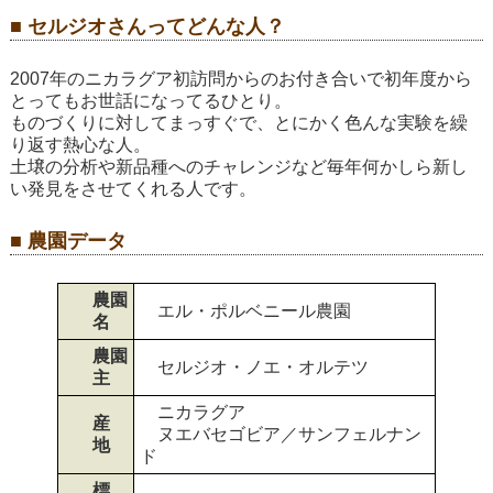
■ セルジオさんってどんな人？
2007年のニカラグア初訪問からのお付き合いで初年度から
とってもお世話になってるひとり。
ものづくりに対してまっすぐで、とにかく色んな実験を繰
り返す熱心な人。
土壌の分析や新品種へのチャレンジなど毎年何かしら新し
い発見をさせてくれる人です。
■ 農園データ
農園
エル・ポルベニール農園
名
農園
セルジオ・ノエ・オルテツ
主
ニカラグア
産
ヌエバセゴビア／サンフェルナン
地
ド
標