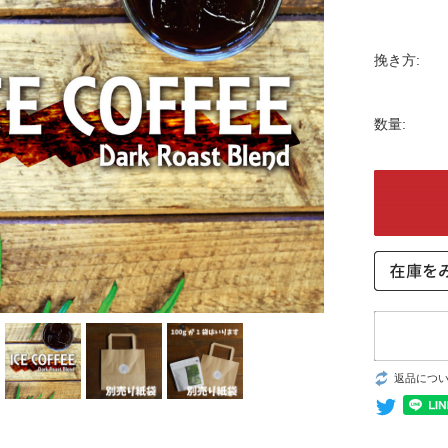
挽き方:
数量:
返品につ