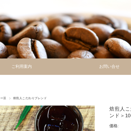
ご利用案内
お問い合せ
ヒー豆
焙煎人こだわりブレンド
焙煎人こ
ンド＞10
価格: